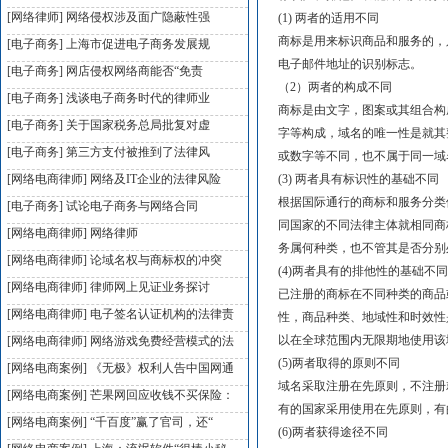
[网络律师]
网络侵权涉及面广隐蔽性强
(1) 两者的适用不同
商标是用来标识商品和服务的，
[电子商务]
上海市促进电子商务发展规
电子邮件地址的识别标志。
[电子商务]
网店侵权网络商能否“免责
（2）两者的构成不同
[电子商务]
浅谈电子商务时代的律师业
商标是由文字，图案或其组合构
[电子商务]
关于国家税务总局批复对虚
字等构成，域名的唯一性是就其
[电子商务]
第三方支付被推到了法律风
或数字等不同，也不属于同一域
[网络电商律师]
网络及IT企业的法律风险
(3) 两者具有标识性的基础不同
根据国际通行的商标和服务分类
[电子商务]
试论电子商务与网络合同
同国家的不同法律主体就相同商
[网络电商律师]
网络律师
务属何种类，也不管其是否分别
[网络电商律师]
论域名权与商标权的冲突
(4)两者具有的排他性的基础不同
[网络电商律师]
律师网上见证业务探讨
已注册的商标在不同种类的商品
[网络电商律师]
电子签名认证机构的法律责
性，商品种类、地域性和时效性
以在全球范围内无限期地使用该
[网络电商律师]
网络游戏免费经营模式的法
(5)两者取得的原则不同
[网络电商案例]
《无极》权利人告中国网通
域名采取注册在先原则，不注册
[网络电商案例]
芒果网回应收钱不买保险：
有的国家采用使用在先原则，有
[网络电商案例]
“千百度”赢了官司，还“
(6)两者获得途径不同