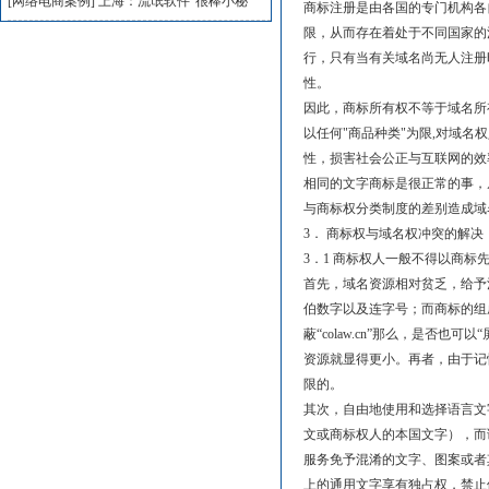
[网络电商案例]
上海：流氓软件“很棒小秘
商标注册是由各国的专门机构各
限，从而存在着处于不同国家的
行，只有当有关域名尚无人注册
性。
因此，商标所有权不等于域名所
以任何"商品种类"为限,对域
性，损害社会公正与互联网的效
相同的文字商标是很正常的事，
与商标权分类制度的差别造成域
3． 商标权与域名权冲突的解决
3．1 商标权人一般不得以商
首先，域名资源相对贫乏，给予
伯数字以及连字号；而商标的组
蔽“colaw.cn”那么，是否也可
资源就显得更小。再者，由于记
限的。
其次，自由地使用和选择语言文
文或商标权人的本国文字），而
服务免予混淆的文字、图案或者
上的通用文字享有独占权，禁止