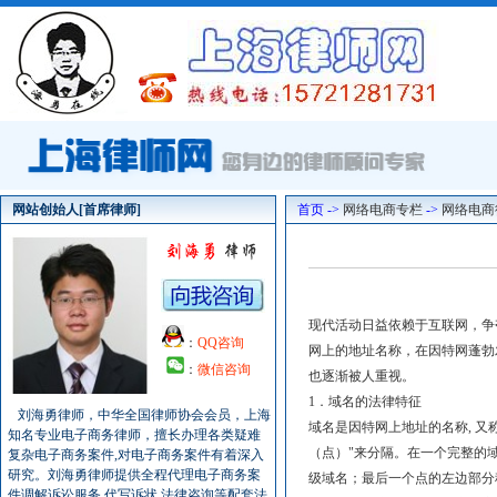
网站创始人[首席律师]
首页 ->
网络电商专栏
->
网络电商
现代活动日益依赖于互联网，争
：
QQ咨询
网上的地址名称，在因特网蓬勃
：
微信咨询
也逐渐被人重视。
1．域名的法律特征
刘海勇律师，中华全国律师协会会员，上海
域名是因特网上地址的名称, 
知名专业电子商务律师，擅长办理各类疑难
（点）"来分隔。在一个完整的域
复杂电子商务案件,对电子商务案件有着深入
研究。刘海勇律师提供全程代理电子商务案
级域名；最后一个点的左边部分
件调解诉讼服务,代写诉状,法律咨询等配套法