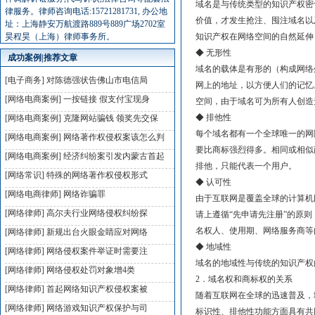
域名是与传统类型的知识产权密
律服务。律师咨询电话:15721281731, 办公地
价值，才发生抢注、囤注域名以
址：上海静安万航渡路889号889广场2702室
昊程昊（上海）律师事务所。
知识产权在网络空间的自然延伸
◆ 无形性
成功案例|推荐文章
域名的载体是有形的（构成网络
[电子商务]
对陈德强状告佛山市电信局
网上的地址，以方便人们的记忆
[网络电商案例]
一按链接 假支付宝现身
空间，由于域名可为所有人创造
◆ 排他性
[网络电商案例]
克隆网站骗钱 领奖先交保
每个域名都有一个全球唯一的网
[网络电商案例]
网络著作权侵权案该怎么判
要比商标强烈得多。相同或相似
[网络电商案例]
经济纠纷案引发内蒙古首起
排他，只能代表一个用户。
[网络常识]
特殊的网络著作权侵权形式
◆ 认可性
[网络电商律师]
网络诈骗罪
由于互联网是覆盖全球的计算机
[网络律师]
高尔夫行业网络侵权纠纷探
请上遵循“先申请先注册”的原
名权人、使用期、网络服务商等
[网络律师]
新规出台火眼金睛应对网络
◆ 地域性
[网络律师]
网络侵权案件举证时需要注
域名的地域性与传统的知识产权
[网络律师]
网络侵权处罚对象增4类
2．域名权和商标权的关系
[网络律师]
首起网络知识产权侵权案被
随着互联网在全球的迅速普及，
[网络律师]
网络游戏知识产权保护与司
标识性、排他性功能方面具有共