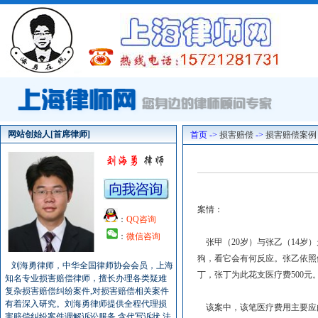
网站创始人[首席律师]
首页 ->
损害赔偿
->
损害赔偿案例
案情：
：
QQ咨询
：
微信咨询
张甲（20岁）与张乙（14岁
狗，看它会有何反应。张乙依照
刘海勇律师，中华全国律师协会会员，上海
丁，张丁为此花支医疗费500元
知名专业损害赔偿律师，擅长办理各类疑难
复杂损害赔偿纠纷案件,对损害赔偿相关案件
有着深入研究。刘海勇律师提供全程代理损
该案中，该笔医疗费用主要应
害赔偿纠纷案件调解诉讼服务,含代写诉状,法