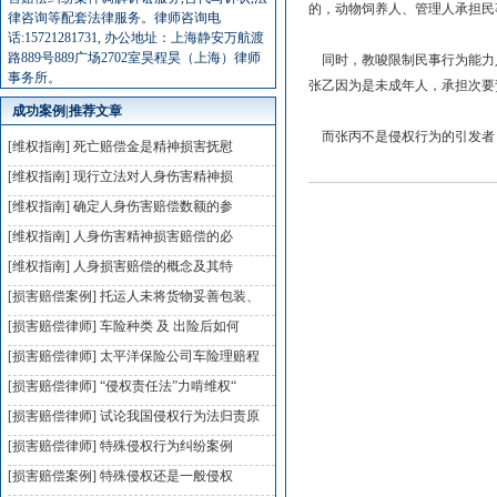
的，动物饲养人、管理人承担民
律咨询等配套法律服务。律师咨询电
话:15721281731, 办公地址：上海静安万航渡
路889号889广场2702室昊程昊（上海）律师
同时，教唆限制民事行为能力
事务所。
张乙因为是未成年人，承担次要
成功案例|推荐文章
而张丙不是侵权行为的引发者
[维权指南]
死亡赔偿金是精神损害抚慰
[维权指南]
现行立法对人身伤害精神损
[维权指南]
确定人身伤害赔偿数额的参
[维权指南]
人身伤害精神损害赔偿的必
[维权指南]
人身损害赔偿的概念及其特
[损害赔偿案例]
托运人未将货物妥善包装、
[损害赔偿律师]
车险种类 及 出险后如何
[损害赔偿律师]
太平洋保险公司车险理赔程
[损害赔偿律师]
“侵权责任法”力啃维权“
[损害赔偿律师]
试论我国侵权行为法归责原
[损害赔偿律师]
特殊侵权行为纠纷案例
[损害赔偿案例]
特殊侵权还是一般侵权