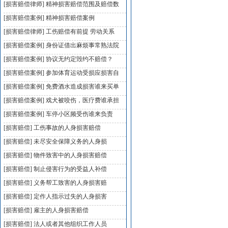
[损害赔偿律师]
精神损害赔偿范围及赔偿数
[损害赔偿案例]
精神损害赔偿案例
[损害赔偿律师]
工伤赔偿有前提 劳动关系
[损害赔偿案例]
身份证借出麻烦事常熟法院
[损害赔偿案例]
协议无约定毁约不赔偿？
[损害赔偿案例]
参加体育运动受损应损害自
[损害赔偿案例]
免费酒水造成损害谁来买单
[损害赔偿案例]
戏犬被咬伤，医疗费谁承担
[损害赔偿案例]
车停小区频受伤谁来负责
[损害赔偿]
工伤事故的人身损害赔偿
[损害赔偿]
未尽安全保障义务的人身损
[损害赔偿]
物件致害中的人身损害赔偿
[损害赔偿]
制止侵害行为的受益人补偿
[损害赔偿]
义务帮工致害的人身损害赔
[损害赔偿]
定作人指示过失的人身损害
[损害赔偿]
雇主的人身损害赔偿
[损害赔偿]
法人或者其他组织工作人员