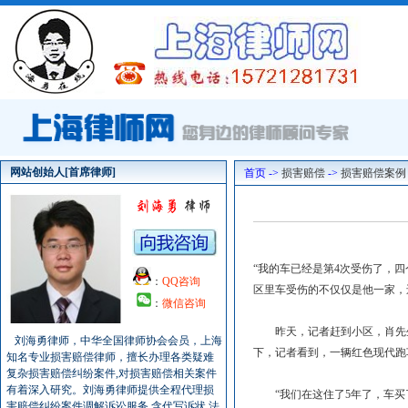
网站创始人[首席律师]
首页 ->
损害赔偿
->
损害赔偿案例
“我的车已经是第4次受伤了，
：
QQ咨询
区里车受伤的不仅仅是他一家，
：
微信咨询
昨天，记者赶到小区，肖先生告
刘海勇律师，中华全国律师协会会员，上海
下，记者看到，一辆红色现代跑
知名专业损害赔偿律师，擅长办理各类疑难
复杂损害赔偿纠纷案件,对损害赔偿相关案件
有着深入研究。刘海勇律师提供全程代理损
“我们在这住了5年了，车买了
害赔偿纠纷案件调解诉讼服务,含代写诉状,法