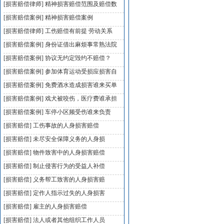
[损害赔偿律师]
精神损害赔偿范围及赔偿数
[损害赔偿案例]
精神损害赔偿案例
[损害赔偿律师]
工伤赔偿有前提 劳动关系
[损害赔偿案例]
身份证借出麻烦事常熟法院
[损害赔偿案例]
协议无约定毁约不赔偿？
[损害赔偿案例]
参加体育运动受损应损害自
[损害赔偿案例]
免费酒水造成损害谁来买单
[损害赔偿案例]
戏犬被咬伤，医疗费谁承担
[损害赔偿案例]
车停小区频受伤谁来负责
[损害赔偿]
工伤事故的人身损害赔偿
[损害赔偿]
未尽安全保障义务的人身损
[损害赔偿]
物件致害中的人身损害赔偿
[损害赔偿]
制止侵害行为的受益人补偿
[损害赔偿]
义务帮工致害的人身损害赔
[损害赔偿]
定作人指示过失的人身损害
[损害赔偿]
雇主的人身损害赔偿
[损害赔偿]
法人或者其他组织工作人员