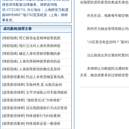
在隔壁的居民家里的奥迪车身也
律咨询等配套法律服务。律师咨询电
话:15721281731, 办公地址：上海静安万航渡
路889号889广场2702室昊程昊（上海）律师
肖先生说，他家每年都交物业
事务所。
成功案例|推荐文章
郑州开元物业管理有限公司的
[维权指南]
死亡赔偿金是精神损害抚慰
“小区里没有监控吗？”面对记
[维权指南]
现行立法对人身伤害精神损
[维权指南]
确定人身伤害赔偿数额的参
洁云路派出所出警的民警刘运
[维权指南]
人身伤害精神损害赔偿的必
本律师认为根据民法通则有关
[维权指南]
人身损害赔偿的概念及其特
关系，物业就要承担过错赔偿责
[损害赔偿案例]
托运人未将货物妥善包装、
[损害赔偿律师]
车险种类 及 出险后如何
[损害赔偿律师]
太平洋保险公司车险理赔程
[损害赔偿律师]
“侵权责任法”力啃维权“
[损害赔偿律师]
试论我国侵权行为法归责原
[损害赔偿律师]
特殊侵权行为纠纷案例
[损害赔偿案例]
特殊侵权还是一般侵权