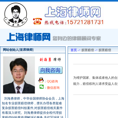
网站创始人[首席律师]
首页 ->
损害赔偿
->
损害赔偿
为维护国家、集体或者他人的合
：
QQ咨询
能力，赔偿权利人请求受益人在
：
微信咨询
刘海勇律师，中华全国律师协会会员，上海
知名专业损害赔偿律师，擅长办理各类疑难
复杂损害赔偿纠纷案件,对损害赔偿相关案件
有着深入研究。刘海勇律师提供全程代理损
害赔偿纠纷案件调解诉讼服务,含代写诉状,法