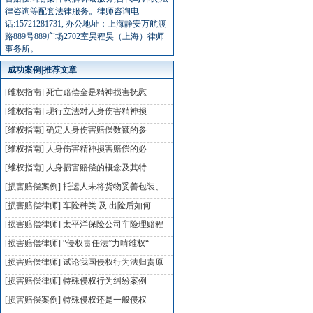
律咨询等配套法律服务。律师咨询电
话:15721281731, 办公地址：上海静安万航渡
路889号889广场2702室昊程昊（上海）律师
事务所。
成功案例|推荐文章
[维权指南]
死亡赔偿金是精神损害抚慰
[维权指南]
现行立法对人身伤害精神损
[维权指南]
确定人身伤害赔偿数额的参
[维权指南]
人身伤害精神损害赔偿的必
[维权指南]
人身损害赔偿的概念及其特
[损害赔偿案例]
托运人未将货物妥善包装、
[损害赔偿律师]
车险种类 及 出险后如何
[损害赔偿律师]
太平洋保险公司车险理赔程
[损害赔偿律师]
“侵权责任法”力啃维权“
[损害赔偿律师]
试论我国侵权行为法归责原
[损害赔偿律师]
特殊侵权行为纠纷案例
[损害赔偿案例]
特殊侵权还是一般侵权