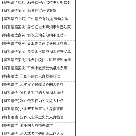
[损害赔偿律师]
精神损害赔偿范围及赔偿数
[损害赔偿案例]
精神损害赔偿案例
[损害赔偿律师]
工伤赔偿有前提 劳动关系
[损害赔偿案例]
身份证借出麻烦事常熟法院
[损害赔偿案例]
协议无约定毁约不赔偿？
[损害赔偿案例]
参加体育运动受损应损害自
[损害赔偿案例]
免费酒水造成损害谁来买单
[损害赔偿案例]
戏犬被咬伤，医疗费谁承担
[损害赔偿案例]
车停小区频受伤谁来负责
[损害赔偿]
工伤事故的人身损害赔偿
[损害赔偿]
未尽安全保障义务的人身损
[损害赔偿]
物件致害中的人身损害赔偿
[损害赔偿]
制止侵害行为的受益人补偿
[损害赔偿]
义务帮工致害的人身损害赔
[损害赔偿]
定作人指示过失的人身损害
[损害赔偿]
雇主的人身损害赔偿
[损害赔偿]
法人或者其他组织工作人员