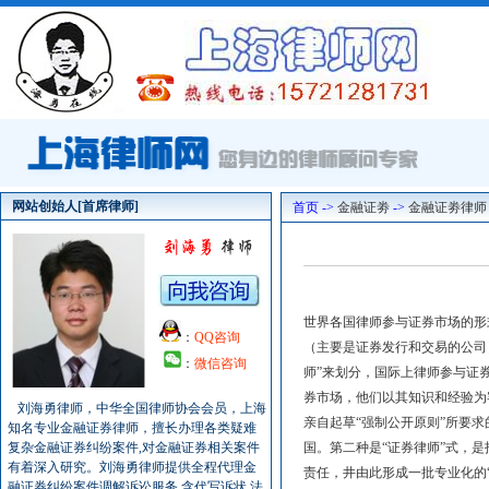
网站创始人[首席律师]
首页 ->
金融证劵
->
金融证劵律师
世界各国律师参与证券市场的形
：
QQ咨询
（主要是证券发行和交易的公司
：
微信咨询
师”来划分，国际上律师参与证
券市场，他们以其知识和经验为
刘海勇律师，中华全国律师协会会员，上海
亲自起草“强制公开原则”所要
知名专业金融证券律师，擅长办理各类疑难
复杂金融证券纠纷案件,对金融证券相关案件
国。第二种是“证券律师”式，
有着深入研究。刘海勇律师提供全程代理金
责任，井由此形成一批专业化的
融证券纠纷案件调解诉讼服务,含代写诉状,法