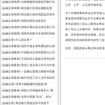
[金融证劵律师]
法律规避型创新提升银行业
公开、公平，公正的市场环境。
[金融证劵律师]
商业银行应强化稽核监督
为了对律师事务所在证券市场上的
[金融证劵律师]
商业银行操作风险监管资本
券监督管理委员会关于从事证券
[金融证劵律师]
律师信用证业务指引
务所必须有三名以上取得从事证
[金融证劵律师]
律师从事证券法律业务行为
有三年以上从事经济、民事法律
[金融证劵律师]
系统性风险与非系统性风险
验。②有良好的职业道德，在以
[金融证劵]
什么是证券？
或委托的培训机构举办的专门业
[金融证劵案例]
股民中签后券商通知的法律
目前，我国具有从事证券业务资格
[金融证劵案例]
中国银河证券有限责任公司
[金融证劵案例]
王高武诉云集路证券营业部
[金融证劵案例]
黑龙江省证券公司为与中国
[金融证劵案例]
一起确认股票认购权纠纷案
[金融证劵案例]
银行对其工作人员开具的存
[金融证劵]
信用卡频频遭跨境盗刷 律
[金融证劵案例]
保险公司将骗保者列入“黑
[金融证劵案例]
信用卡现新“玩法”：积分
[金融证劵]
商业银行票据业务中的若干