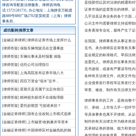
是指那些以其对法律的精通和对
律咨询等配套法律服务。律师咨询电
证券市场的监督责任的律师。证
话:15721281731, 办公地址：上海静安万航渡
路889号889广场2702室昊程昊（上海）律师
几乎涉及证券业务的各个方面，
事务所。
公示文件均需要律师主持或帮助
成功案例|推荐文章
业务逐渐专业化，最终产生了证
[金融证劵律师]
律师在证券市场上发挥什么
在我国。律师事务所从事证券法
见书。承办律师应在审查有关事
[律师答疑]
保险车辆驾驶员在交通事故
监会规定的标准格式、草拟法律
[律师答疑]
车辆出事未及时报案 保险
送委托人。律师及所在事务所应
[律师答疑]
信托公司治理指引
见书虚假，或者有严重误导性内
[律师答疑]
上海高院发布证券市场八大
各种有关法律文件。此类文件包
[律师答疑]
四百万资金“缩水”近半，
企业债券发行章程等证券发行文
[律师答疑]
星期天是否属于法定休假日
审查、修改、制作有关法律文件
[律师答疑]
精神损失赔偿不在保险理赔
律师事务所的工作，是推动整个
[律师答疑]
委托炒期货 亏损谁来担？
行、承销、上市等几乎一切环节
[金融证劵律师]
国有企业改制上市模式选择
等具体事务也离不开律师。从证
制作的有关法律文件为根本依据
[金融证劵律师]
上市融资\收购兼并等资本
其承销证券的资格、能力和资信
[金融证劵律师]
中国律师应对金融危机的独
券管理机关的角度看，需要律师