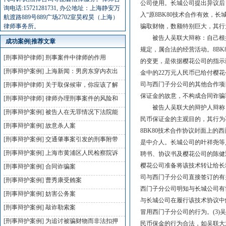
公司使用。长城公司提出异议后
询电话:15721281731, 办公地址：上海静安万
入“原8BK80技术合作有效，
航渡路889号889广场2702室昊程昊（上海）
律师事务所。
骗取财物，数额特别巨大，其行
被告人吴联大辩称：自己根据樱
成功案例|推荐文章
规定，属合法的经营活动。8B
[刑事辩护律师]
刑事案件中律师的作用
的变更，是依据樱花公司的指示
[刑事辩护案例]
上海新闻：男房东穿内衣出
金中的22万元人民币已给付樱
司与西门子分公司的其他合作项
[刑事辩护律师]
关于取保候审，你应该了解
保证金的故意，不构成合同诈骗
[刑事辩护律师]
律师办理刑事案件的风险和
被告人吴联大的辩护人辩称：
[刑事辩护案例]
被告人在无罪情况下法院能
民币保证金的主观目的，其行为
[刑事辩护案例]
故意杀人案
8BK80技术合作协议封面上
[刑事辩护案例]
交通肇事案引发的刑事附带
是中介人。长城公司的叶祥尧等
[刑事辩护案例]
上海市黄浦区人民检察院诉
聘书、协议书及樱花公司的陈健
樱花公司准备将该技术转让给长
[刑事辩护案例]
合同诈骗案
司与西门子分公司直接签订的有
[刑事辩护案例]
曹秀康受贿案
西门子分公司明知与长城公司有
[刑事辩护案例]
妨害公务案
与长城公司在履行该技术协议中
[刑事辩护案例]
敲诈勒索案
冒用西门子分公司的行为。(3
[刑事辩护案例]
为追讨被骗财物而非法扣押
民币保金的行为合法，如吴联大