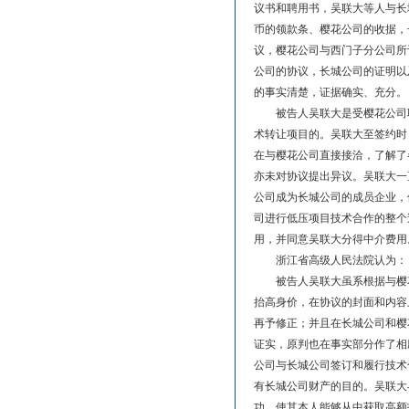
议书和聘用书，吴联大等人与长
币的领款条、樱花公司的收据，
议，樱花公司与西门子分公司所
公司的协议，长城公司的证明以
的事实清楚，证据确实、充分。
被告人吴联大是受樱花公司聘请
术转让项目的。吴联大至签约时
在与樱花公司直接接洽，了解了
亦未对协议提出异议。吴联大一
公司成为长城公司的成员企业，
司进行低压项目技术合作的整个
用，并同意吴联大分得中介费用
浙江省高级人民法院认为：
被告人吴联大虽系根据与樱花
抬高身价，在协议的封面和内容
再予修正；并且在长城公司和樱
证实，原判也在事实部分作了相
公司与长城公司签订和履行技术
有长城公司财产的目的。吴联大
功，使其本人能够从中获取高额