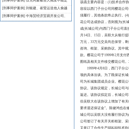
[刑事辩护案例]
仅凭同案被告人揭发不能定
该函主要内容是：(1)技术合作
[刑事辩护案例]
刘银建、崔莹运送他人偷越
容应以西门子分公司同樱花公司签
须履行，其他条款终止执行。(4
[刑事辩护案例]
中海贸经济贸易开发公司、
花公司达成协议，否则视为(长城
成(长城公司)与西门子分公司
月14日、15日，吴联大从银行提
万元，33万元交吴尚忠保管，剩
咨询、框架、采购协议。其中规
款。樱花公司于1999年2月支付
图纸及相关文件移交樱花公司。
1999年4月8日，西门子分
项的具体洽谈。为了既保证长城
司为长城集团成员企业。樱花公
协议。该协议规定，长城公司与
返还。该协议拟定后，长城公司
但吴联大在该协议上增加了有关
要求退还保证金”。陈健鸿也在
城公司以吴联大没有履行协议为由
公司签订了有关开关柜框架、采购
又签订了合作生产8BK80技术