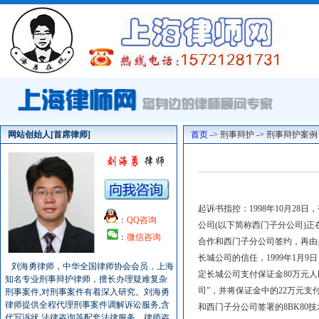
网站创始人[首席律师]
首页 ->
刑事辩护
->
刑事辩护案例
起诉书指控：1998年10月28
：
QQ咨询
公司(以下简称西门子分公司)正
：
微信咨询
合作和西门子分公司签约，再由
长城公司的信任，1999年1月
刘海勇律师，中华全国律师协会会员，上海
定长城公司支付保证金80万元
知名专业刑事辩护律师，擅长办理疑难复杂
司”，并将保证金中的22万元
刑事案件,对刑事案件有着深入研究。刘海勇
律师提供全程代理刑事案件调解诉讼服务,含
和西门子分公司签署的8BK8
代写诉状,法律咨询等配套法律服务。律师咨