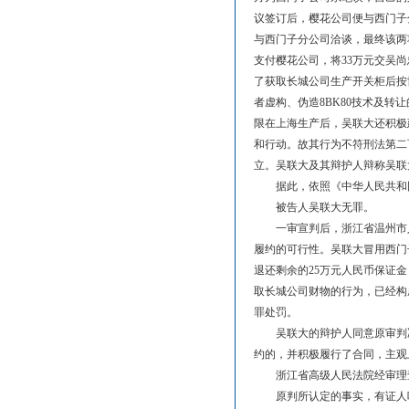
议签订后，樱花公司便与西门子
与西门子分公司洽谈，最终该两
支付樱花公司，将33万元交吴
了获取长城公司生产开关柜后按
者虚构、伪造8BK80技术及转
限在上海生产后，吴联大还积极
和行动。故其行为不符
刑法
第
二
立。吴联大及其辩护人辩称吴联
据此，依照《
中华人民共和
被告人吴联大无罪。
一审宣判后，浙江省温州市人
履约的可行性。吴联大冒用西门
退还剩余的25万元人民币保证
取长城公司财物的行为，已经构
罪处罚。
吴联大的辩护人同意原审判决
约的，并积极履行了合同，主观
浙江省高级人民法院经审理
原判所认定的事实，有证人叶