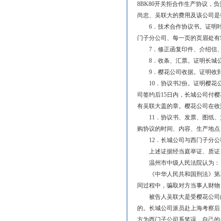
8BK80开关拒合作生产协议
尚忠、吴联大的费用及该公司是
6．技术合作协议书。证明叶祥
门子分公司、每一页的页眉处有S
7．修正函复印件、介绍信、
8．收条、汇票。证明长城公
9．樱花公司收据。证明收到吴
10．协议书2份。证明樱花公
司签约后15日内，长城公司付樱
有吴联大盖的章。樱花公司在收
11．协议书、发票、图纸、文
购协议的时间、内容、生产地点
12．长城公司与西门子分公司
上述证据经当庭举证、质证，
温州市中级人民法院认为：
《
中华人民共和国刑法
》第
同过程中，骗取对方当事人财物
被告人吴联大是受樱花公司的聘
的。长城公司派员赴上海考察后
方为西门子公司系笔误，自己的