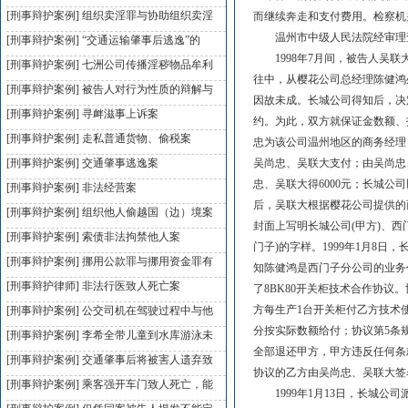
[刑事辩护案例]
组织卖淫罪与协助组织卖淫
而继续奔走和支付费用。检察机
温州市中级人民法院经审理
[刑事辩护案例]
“交通运输肇事后逃逸”的
1998年7月间，被告人吴联
[刑事辩护案例]
七洲公司传播淫秽物品牟利
往中，从樱花公司总经理陈健鸿
[刑事辩护案例]
被告人对行为性质的辩解与
因故未成。长城公司得知后，决
[刑事辩护案例]
寻衅滋事上诉案
约。为此，双方就保证金数额、
[刑事辩护案例]
走私普通货物、偷税案
忠为该公司温州地区的商务经理
[刑事辩护案例]
交通肇事逃逸案
吴尚忠、吴联大支付；由吴尚忠、
忠、吴联大得6000元；长城
[刑事辩护案例]
非法经营案
后，吴联大根据樱花公司提供的
[刑事辩护案例]
组织他人偷越国（边）境案
封面上写明长城公司(甲方)、西
[刑事辩护案例]
索债非法拘禁他人案
门子)的字样。1999年1月8
[刑事辩护案例]
挪用公款罪与挪用资金罪有
知陈健鸿是西门子分公司的业务
[刑事辩护律师]
非法行医致人死亡案
了8BK80开关柜技术合作协
方每生产1台开关柜付乙方技术使
[刑事辩护案例]
公交司机在驾驶过程中与他
分按实际数额给付；协议第5条
[刑事辩护案例]
李希全带儿童到水库游泳未
全部退还甲方，甲方违反任何条
[刑事辩护案例]
交通肇事后将被害人遗弃致
协议的乙方由吴尚忠、吴联大签
[刑事辩护案例]
乘客强开车门致人死亡，能
1999年1月13日，长城公