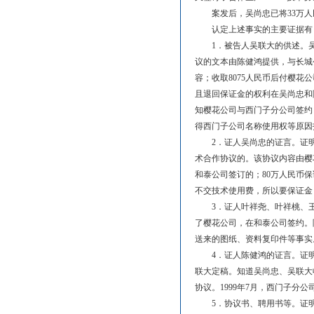
案发后，吴尚忠已将33万人
认定上述事实的主要证据有
1．被告人吴联大的供述。吴联
议的文本由陈健鸿提供，与长城
容；收取8075人民币后付樱花
且退回保证金的权利在吴尚忠和
知樱花公司与西门子分公司签约
得西门子公司名称使用权等原因
2．证人吴尚忠的证言。证明他
术合作协议的。该协议内容由樱
和泰公司签订的；80万人民币保
不交技术使用费，所以要保证金
3．证人叶祥尧、叶祥桃、王亚
了樱花公司，在和泰公司签约。
送来的图纸、资料复印件等事实
4．证人陈健鸿的证言。证明聘
联大定稿。知道吴尚忠、吴联大
协议。1999年7月，西门子分
5．协议书、聘用书等。证明