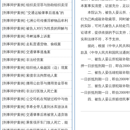
[刑事辩护案例]
组织卖淫罪与协助组织卖淫
本案事实清楚，证据充分，足以
本院认为，被告人晏云所、晏
[刑事辩护案例]
“交通运输肇事后逃逸”的
行为已构成敲诈勒索罪。同时被
[刑事辩护案例]
七洲公司传播淫秽物品牟利
的实际，可对几被告人从轻处罚
[刑事辩护案例]
被告人对行为性质的辩解与
讼请求，提供依据的予以支持，
[刑事辩护案例]
寻衅滋事上诉案
实和法律不符，不予支持。
[刑事辩护案例]
走私普通货物、偷税案
据此，根据《中华人民共和国
[刑事辩护案例]
交通肇事逃逸案
款及《中华人民共和国民法通则
一、被告人晏云所犯敲诈勒索
[刑事辩护案例]
非法经营案
押一日折抵刑期一日，即自2000年
[刑事辩护案例]
组织他人偷越国（边）境案
二、被告人晏伍雄犯敲诈勒索
[刑事辩护案例]
索债非法拘禁他人案
一日折抵刑期一日，即自2000年7月
[刑事辩护案例]
挪用公款罪与挪用资金罪有
三、被告人晏云朋犯敲诈勒索
[刑事辩护律师]
非法行医致人死亡案
一日折抵刑期一日，即自2000年9月
[刑事辩护案例]
公交司机在驾驶过程中与他
四、被告人晏云所赔偿民事诉讼
[刑事辩护案例]
李希全带儿童到水库游泳未
[刑事辩护案例]
交通肇事后将被害人遗弃致
[刑事辩护案例]
乘客强开车门致人死亡，能