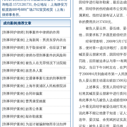
田绍学进行敲诈勒索，最后达成8
询电话:15721281731, 办公地址：上海静安万
押。田绍学的伤经曲靖市公安局
航渡路889号889广场2702室昊程昊（上海）
律师事务所。
属累犯。指控证据有证人证言、
诈的费用共计37450元。
成功案例|推荐文章
被告人晏云所、晏伍雄、晏云
[刑事辩护律师]
刑事案件中律师的作用
他，田要求私了并愿意赔偿经济
[刑事辩护案例]
上海新闻：男房东穿内衣出
经审理查明，2000年5月1
[刑事辩护律师]
关于取保候审，你应该了解
系，便对章××盘问并殴打，后章
喊至晏云朋家对质，因田绍学否
[刑事辩护律师]
律师办理刑事案件的风险和
罚跪，后田被迫承认与章××有
[刑事辩护案例]
被告人在无罪情况下法院能
协议。当日下午16时左右，在尹
[刑事辩护案例]
故意杀人案
于2000年6月到曲靖市第一
[刑事辩护案例]
交通肇事案引发的刑事附带
告人晏云朋主动退出赃款1500
[刑事辩护案例]
上海市黄浦区人民检察院诉
上述事实，受害人田绍学证词证
[刑事辩护案例]
合同诈骗案
社将其喊至晏云朋家中进行质问
有此事并与几被告人达成赔偿800
[刑事辩护案例]
曹秀康受贿案
上午看见田绍学被晏伍雄打耳光
[刑事辩护案例]
妨害公务案
说此事不能让他妻子知道；证人
[刑事辩护案例]
敲诈勒索案
连华、晏汉猛、余宪斌的证实及
[刑事辩护案例]
为追讨被骗财物而非法扣押
证实；被告人晏云所、晏伍雄、