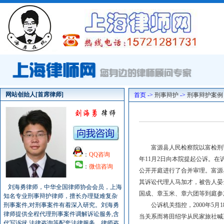
网站创始人[首席律师]
首页 ->
刑事辩护
->
刑事辩护案例
富源县人民检察院以富检刑诉字(
：
QQ咨询
年11月2日向本院提起公诉。
：
微信咨询
公开开庭进行了合并审理。富源
其诉讼代理人马加才，被告人晏
刘海勇律师，中华全国律师协会会员，上海
国成、章玉米、章六团等到庭参
知名专业刑事辩护律师，擅长办理疑难复杂
刑事案件,对刑事案件有着深入研究。刘海勇
公诉机关指控，2000年5月
律师提供全程代理刑事案件调解诉讼服务,含
当关系而将田绍学从民家旅社喊
代写诉状,法律咨询等配套法律服务。律师咨