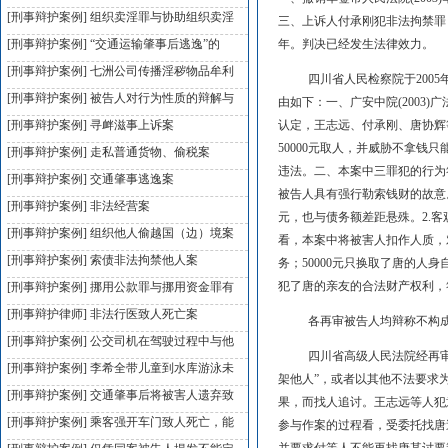
[刑事辩护案例]
组织卖淫罪与协助组织卖淫
三、上诉人付承刚犯非法拘禁罪
[刑事辩护案例]
“交通运输肇事后逃逸”的
年。判决已经发生法律效力。
[刑事辩护案例]
七洲公司传播淫秽物品牟利
四川省人民检察院于2005年7
[刑事辩护案例]
被告人对行为性质的辩解与
由如下：一、广安中院(2003
[刑事辩护案例]
寻衅滋事上诉案
认定，王志远、付承刚、唐协辉
50000元取人，并威胁不拿
[刑事辩护案例]
走私普通货物、偷税案
违法。二、本案中三罪犯的行为
[刑事辩护案例]
交通肇事逃逸案
被告人具有强行勒索钱财的故意
[刑事辩护案例]
非法经营案
元，也与债务额差距悬殊。2.
[刑事辩护案例]
组织他人偷越国（边）境案
看，本案中将被害人扣作人质，
[刑事辩护案例]
索债非法拘禁他人案
务；50000元只换取了唐的
犯了唐的亲友的合法财产权利，
[刑事辩护案例]
挪用公款罪与挪用资金罪有
[刑事辩护律师]
非法行医致人死亡案
各再审被告人均辩称不构成
[刑事辩护案例]
公交司机在驾驶过程中与他
四川省高级人民法院经再审认
[刑事辩护案例]
李希全带儿童到水库游泳未
架他人”，或者以其他不法要求为
[刑事辩护案例]
交通肇事后将被害人遗弃致
果，而找人追讨。王志远等人犯
[刑事辩护案例]
乘客强开车门致人死亡，能
参与作案的过程看，受委托找唐追