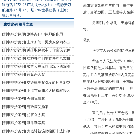
询电话:15721281731, 办公地址：上海静安万
墓附近贺某家的空房内，由付承刚
航渡路889号889广场2702室昊程昊（上海）
后，唐被放回。王志远等人在索要
律师事务所。
另查明，付承刚、王志远作案后潜
成功案例|推荐文章
实。
[刑事辩护律师]
刑事案件中律师的作用
裁判
[刑事辩护案例]
上海新闻：男房东穿内衣出
[刑事辩护律师]
关于取保候审，你应该了解
华蓥市人民检察院指控三被
[刑事辩护律师]
律师办理刑事案件的风险和
华蓥市人民法院于2003年8月
[刑事辩护案例]
被告人在无罪情况下法院能
协辉伙同他人以非法占有为目的
[刑事辩护案例]
故意杀人案
犯，且在刑满释放后5年内又犯
照主犯从轻或减轻处罚。王志远
[刑事辩护案例]
交通肇事案引发的刑事附带
不符合法律规定的自首条件；唐
[刑事辩护案例]
上海市黄浦区人民检察院诉
夺政治权利三年，并处罚金100
[刑事辩护案例]
合同诈骗案
金2000元。
[刑事辩护案例]
曹秀康受贿案
宣判后，被告人王志远、唐协辉
[刑事辩护案例]
妨害公务案
（2003）广法刑终字第83号
[刑事辩护案例]
敲诈勒索案
他人，其行为均已构成非法拘禁
[刑事辩护案例]
为追讨被骗财物而非法扣押
一、撤销华蓥市人民法院(200