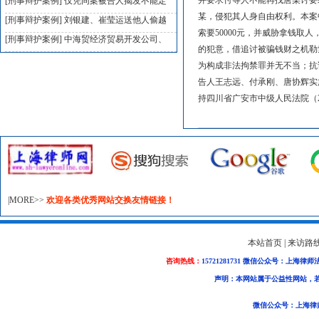
并要求付等人不能再找唐某讨要
[刑事辩护案例]
仅凭同案被告人揭发不能定
某，侵犯其人身自由权利。本案
[刑事辩护案例]
刘银建、崔莹运送他人偷越
索要50000元，并威胁拿钱
[刑事辩护案例]
中海贸经济贸易开发公司、
的犯意，借追讨被骗钱财之机勒
为构成非法拘禁罪并无不当；抗
告人王志远、付承刚、唐协辉实
持四川省广安市中级人民法院（2
|MORE>>
欢迎各类优秀网站交换友情链接！
本站首页
|
来访路
咨询热线：
15721281731 微信公众号：上海律师
声明：本网站属于公益性网站，
微信公众号：上海律