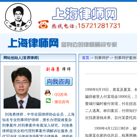
网站创始人[首席律师]
首页 ->
刑事辩护
->
刑事辩护案例
1998年8月19日，唐某及夏
：
QQ咨询
骗得被害人付某现金18000元，
：
微信咨询
蓥城行骗时被付发现，付在扭送
二人逃离。林归案后，付得知行
刘海勇律师，中华全国律师协会会员，上海
次找唐退钱未果。后付某委托其
知名专业刑事辩护律师，擅长办理疑难复杂
刑事案件,对刑事案件有着深入研究。刘海勇
1999年4月12日13时许，
律师提供全程代理刑事案件调解诉讼服务,含
知唐某在家的信息后，租乘两辆
代写诉状,法律咨询等配套法律服务。律师咨