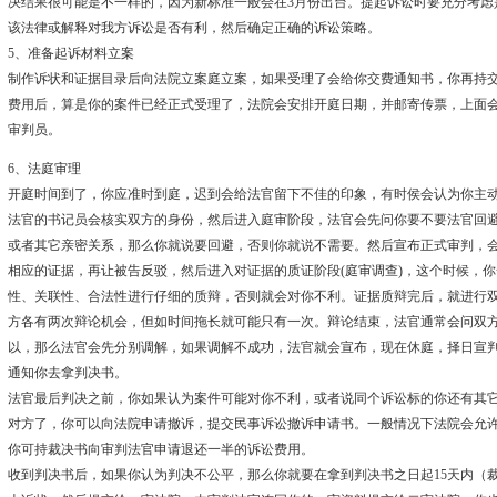
决结果很可能是不一样的，因为新标准一般会在3月份出台。提起诉讼时要充分考虑
该法律或解释对我方诉讼是否有利，然后确定正确的诉讼策略。
5、准备起诉材料立案
制作诉状和证据目录后向法院立案庭立案，如果受理了会给你交费通知书，你再持
费用后，算是你的案件已经正式受理了，法院会安排开庭日期，并邮寄传票，上面
审判员。
6、法庭审理
开庭时间到了，你应准时到庭，迟到会给法官留下不佳的印象，有时侯会认为你主
法官的书记员会核实双方的身份，然后进入庭审阶段，法官会先问你要不要法官回
或者其它亲密关系，那么你就说要回避，否则你就说不需要。然后宣布正式审判，
相应的证据，再让被告反驳，然后进入对证据的质证阶段(庭审调查)，这个时候，
性、关联性、合法性进行仔细的质辩，否则就会对你不利。证据质辩完后，就进行
方各有两次辩论机会，但如时间拖长就可能只有一次。辩论结束，法官通常会问双
以，那么法官会先分别调解，如果调解不成功，法官就会宣布，现在休庭，择日宣
通知你去拿判决书。
法官最后判决之前，你如果认为案件可能对你不利，或者说同个诉讼标的你还有其
对方了，你可以向法院申请撤诉，提交民事诉讼撤诉申请书。一般情况下法院会允
你可持裁决书向审判法官申请退还一半的诉讼费用。
收到判决书后，如果你认为判决不公平，那么你就要在拿到判决书之日起15天内（裁