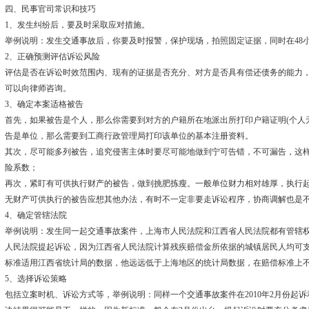
四、民事官司常识和技巧
1、发生纠纷后，要及时采取应对措施。
举例说明：发生交通事故后，你要及时报警，保护现场，拍照固定证据，同时在48
2、正确预测评估诉讼风险
评估是否在诉讼时效范围内、现有的证据是否充分、对方是否具有偿还债务的能力
可以向律师咨询。
3、确定本案适格被告
首先，如果被告是个人，那么你需要到对方的户籍所在地派出所打印户籍证明(个人
告是单位，那么需要到工商行政管理局打印该单位的基本注册资料。
其次，尽可能多列被告，追究侵害主体时要尽可能地做到宁可告错，不可漏告，这
险系数；
再次，紧盯有可供执行财产的被告，做到挑肥拣瘦。一般单位财力相对雄厚，执行
无财产可供执行的被告应想其他办法，有时不一定非要走诉讼程序，协商调解也是
4、确定管辖法院
举例说明：发生同一起交通事故案件，上海市人民法院和江西省人民法院都有管辖
人民法院提起诉讼，因为江西省人民法院计算残疾赔偿金所依据的城镇居民人均可
标准适用江西省统计局的数据，他远远低于上海地区的统计局数据，在赔偿标准上
5、选择诉讼策略
包括立案时机、诉讼方式等，举例说明：同样一个交通事故案件在2010年2月份起诉和