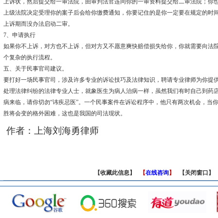
上诉状，然后提交给一审法院，由审判法官连同你的一审资料提交给二审法院；你
上级法院决定受理你的案子后会给你缴费通知，你要记住的是你一定要在规定的时
上诉期而没办法启动二审。
7、申请执行
如果你不上诉，对方也不上诉，但对方又不愿意爽快赔偿损失给你，你就需要向法
个复杂的执行流程。
五、关于民事官司建议。
要打好一场民事官司，涉及许多专业的诉讼技巧及法律知识，聘请专业律师为你提
处理法律纠纷的法律专业人士，就象医生为病人治病一样，虽然我们有时自己到药
病来临，请你切勿“讳疾忌医”。一个民事案件在诉讼程序中，他只有两次机会，当
胜将会变的格外困难，这也是我国的司法现状。
作者：上海刘海勇律师
【
收藏此信息
】
【
在线咨询
】
【
关闭窗口
】