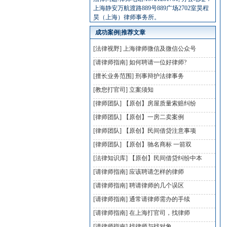
上海静安万航渡路889号889广场2702室昊程
昊（上海）律师事务所。
成功案例|推荐文章
[法律视野]
上海律师微信及微信公众号
[请律师指南]
如何聘请一位好律师?
[擅长业务范围]
刑事辩护法律事务
[教您打官司]
立案须知
[律师团队]
【原创】房屋质量索赔纠纷
[律师团队]
【原创】一房二卖案例
[律师团队]
【原创】民间借贷注意事项
[律师团队]
【原创】驰名商标 一箭双
[法律知识库]
【原创】民间借贷纠纷中本
[请律师指南]
应该聘请怎样的律师
[请律师指南]
聘请律师的几个误区
[请律师指南]
通常请律师需办的手续
[请律师指南]
在上海打官司，找律师
[请律师指南]
找律师与找对象