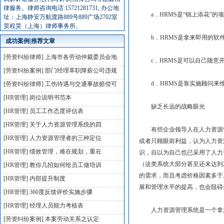
律服务。律师咨询电话:15721281731, 办公地
a．HRMS是“锦上添花”的
址：上海静安万航渡路889号889广场2702室
昊程昊（上海）律师事务所。
b．HRMS是拿来即用的软
成功案例|推荐文章
[劳资纠纷律师]
上海市各劳动仲裁委员会地
c．HRMS是可以自己随意
[劳资纠纷案例]
部门经理革职降薪公司违规
d．HRMS是靠实施顾问来
[劳资纠纷律师]
工伤待遇与交通事故赔偿可
[HR管理]
岗位说明书范本
缺乏长远的战略眼光
[HR管理]
员工工作态度评估表
[HR管理]
关于人力资源管理系统的四
有些企业领导人在人力资源管
[HR管理]
人力资源管理者的三种定位
或者只顾眼前利益，认为人力资
[HR管理]
绩效管理，难在规划，重在
识，自以为自己也已采用了人力
（这类系统大部分甚至还未达到
[HR管理]
教你几招如何给员工做培训
的需求，而且考虑价格因素多于
[HR管理]
内部提升制度
展和管理水平的提高，也会阻
[HR管理]
360度反馈评价实施步骤
[HR管理]
经理人员能力考核表
人力资源管理系统是一个拿
[劳资纠纷案例]
本案劳动关系之认定