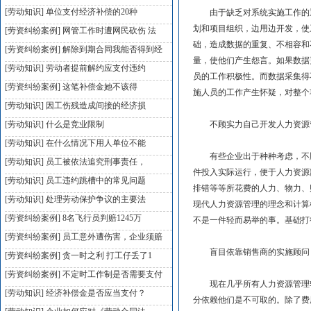
[劳动知识]
单位支付经济补偿的20种
由于缺乏对系统实施工作的重
划和项目组织，边用边开发，使
[劳资纠纷案例]
网管工作时遭网民砍伤 法
础，造成数据的重复、不相容和
[劳资纠纷案例]
解除到期合同我能否得到经
量，使他们产生怨言。如果数据
[劳动知识]
劳动者提前解约应支付违约
员的工作积极性。而数据采集得
[劳资纠纷案例]
这笔补偿金她不该得
施人员的工作产生怀疑，对整个
[劳动知识]
因工伤残造成间接的经济损
[劳动知识]
什么是竞业限制
不顾实力自己开发人力资源
[劳动知识]
在什么情况下用人单位不能
有些企业出于种种考虑，不顾
[劳动知识]
员工被依法追究刑事责任，
件投入实际运行，便于人力资源
[劳动知识]
员工违约跳槽中的常见问题
排错等等所花费的人力、物力、
[劳动知识]
处理劳动保护争议的主要法
现代人力资源管理的理念和计算
[劳资纠纷案例]
8名飞行员判赔1245万
不是一件轻而易举的事。基础打
[劳资纠纷案例]
员工意外遭伤害，企业须赔
盲目依靠销售商的实施顾问
[劳资纠纷案例]
贪一时之利 打工仔丢了1
[劳资纠纷案例]
不定时工作制是否需要支付
现在几乎所有人力资源管理软
[劳动知识]
经济补偿金是否应当支付？
分依赖他们是不可取的。除了费