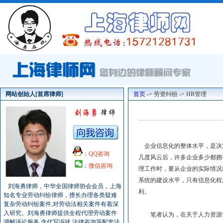
网站创始人[首席律师]
首页 ->
劳资纠纷
->
HR管理
企业信息化的整体水平，是决定
：
QQ咨询
几度风云后，许多企业多少都拥
：
微信咨询
理工作时，要从企业的实际情况
系统的建设水平，只有信息化程
刘海勇律师，中华全国律师协会会员，上海
利。
知名专业劳动纠纷律师，擅长办理各类疑难
复杂劳动纠纷案件,对劳动法相关案件有着深
入研究。刘海勇律师提供全程代理劳动案件
笔者认为，在关于人力资源管
调解诉讼服务,含代写诉状,法律咨询等配套法