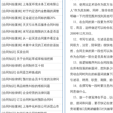
[合同纠纷案例]
上海某环境水务工程有限公
10、使用法定术语作为双方当
人”作为其别称。同样，除非你
[合同纠纷案例]
对于约定违约金数额的调整
明确一下代理范围并找到其他可
[合同纠纷案例]
定金超过合同标的额20%
11、在合同的第一段要为书写
[合同纠纷案例]
天灾引出售后服务合同纠纷
它，而且，这样做还可以给你在
[合同纠纷案例]
未写还款期限的欠条是否适
2000年12月20日。
[合同纠纷案例]
从一起买卖合同案件看定金
12、书写引述语。引述语是指
[合同纠纷案例]
本案中未完的工程价款该如
同双方，法官，陪审团）很快地
然，合同主体的第一段也可以加
[合同知识]
买卖合同
作为合同的一部分是否具有法律
[合同知识]
关于合同起草或审核须把握
13、按逻辑顺序列出合同段落
[合同纠纷律师]
合同制作五十招
出所有段落的标题词，想到多少
[合同知识]
合同是怎样炼成的
劳动合同时列出的标题词就像下
[合同纠纷律师]
预付款会员卡引发的法律问
引述语、聘用、职责、期限、赔
14、在撰写每一段时要注意内
[合同知识]
商品销售纠纷的维权问题
同意做什么。
[合同纠纷律师]
企业经营的法律问题
15、放一个便笺簿在手边，以
[合同知识]
订立合同时如何预防合同纠
款、措词和问题，要尽快记在便
[合同纠纷案例]
上海申化科技公司诉昆山市
旁谘矍埃员阍谑樾垂讨兴媸辈