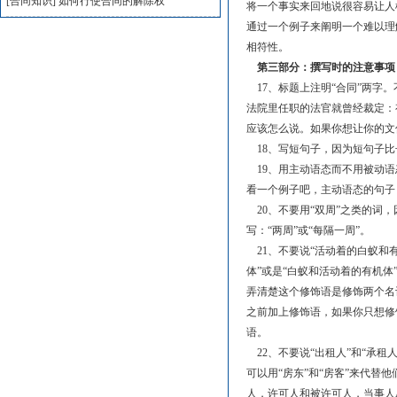
[合同知识]
如何行使合同的解除权
将一个事实来回地说很容易让人
通过一个例子来阐明一个难以理
相符性。
第三部分：撰写时的注意事项
17、标题上注明“合同”两字
法院里任职的法官就曾经裁定：
应该怎么说。如果你想让你的文
18、写短句子，因为短句子比
19、用主动语态而不用被动语
看一个例子吧，主动语态的句子
20、不要用“双周”之类的词，
写：“两周”或“每隔一周”。
21、不要说“活动着的白蚁和
体”或是“白蚁和活动着的有机体
弄清楚这个修饰语是修饰两个名
之前加上修饰语，如果你只想修
语。
22、不要说“出租人”和“承
可以用“房东”和“房客”来代
人，许可人和被许可人，当事人A