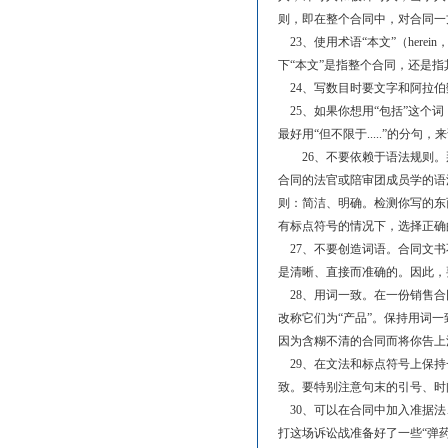
则，即在整个合同中，对合同一
23、使用术语“本文”（here
下“本文”是指整个合同，还是
24、写数目时要文字和阿拉伯
25、如果你想用“包括”这个词
最好用“但不限于.....”的分
26、不要依赖于语法规则。
合同的法官或陪审团成员学的语
则：简洁、明确。检测你写的东
有标点符号的情况下，选择正确
27、不要创造词语。合同文书
是清晰、直接而准确的。因此，
28、用词一致。在一份销售合
改称它们为“产品”。保持用词
因为含糊不清的合同而将你告上
29、在文法和标点符号上保持
致。要特别注意句末的引号、时
30、可以在合同中加入准据法
打这场诉讼战准备好了一些“弹药