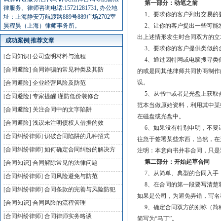
第一部分：动笔之前
律服务。律师咨询电话:15721281731, 办公地
1、要求你的客户列出交易的
址：上海静安万航渡路889号889广场2702室
昊程昊（上海）律师事务所。
2、让你的客户提出一些可能
出上述情形发生时合同双方的立
成功案例|推荐文章
3、要求你的客户提供类似的
[合同知识]
公司查明材料与流程
4、通过因特网或电脑搜寻类
[合同避险]
合同诈骗的常见种类及其防
的或是同其他律师共同协商制作
误。
[合同避险]
企业经营风险及防范
5、从书中或者是光盘上获取
[合同避险]
专家提醒 谨防低价装修合
范本当做原始资料，利用其中某
[合同避险]
关注合同中的文字陷阱
在磁盘或光盘中。
[合同避险]
浅议未注明债权人借据的效
6、如果没有特别申明，不要
[合同纠纷律师]
识破合同陷阱的几种招式
往急于签署某些东西，当然，在
[合同纠纷律师]
如何确定合同纠纷的解决方
注明：本意向书并非合同，只是
第二部分：开始起草合同
[合同知识]
合同解除常见的法律问题
7、从简单、典型的合同入手
[合同纠纷律师]
合同风险避免与防范
8、在合同的第一段要写清楚
[合同纠纷律师]
合同条款的完善与风险防犯
如果是公司，为避免弄错，写名
[合同知识]
合同风险的流程管理
9、确定合同双方的别称（简称
[合同纠纷律师]
合同律师实务略谈
简写为“马丁”。