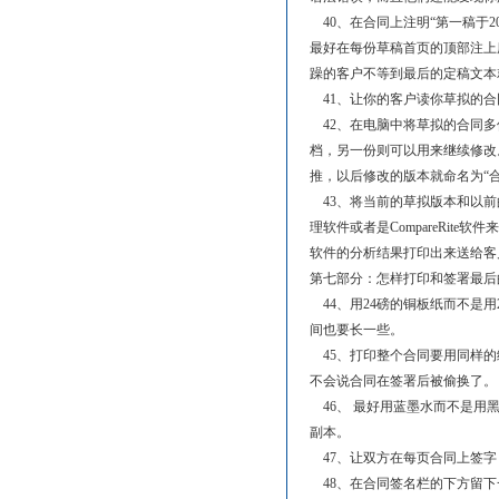
40、在合同上注明“第一稿于2
最好在每份草稿首页的顶部注上
躁的客户不等到最后的定稿文本
41、让你的客户读你草拟的合
42、在电脑中将草拟的合同多
档，另一份则可以用来继续修改。
推，以后修改的版本就命名为“合同
43、将当前的草拟版本和以前
理软件或者是CompareRite
软件的分析结果打印出来送给客
第七部分：怎样打印和签署最后
44、用24磅的铜板纸而不是
间也要长一些。
45、打印整个合同要用同样的
不会说合同在签署后被偷换了。
46、 最好用蓝墨水而不是用
副本。
47、让双方在每页合同上签字
48、在合同签名栏的下方留下