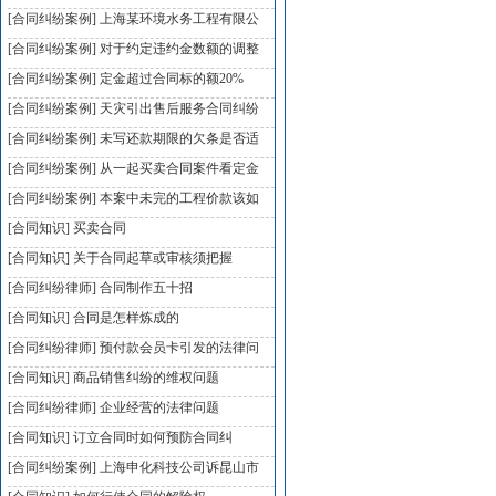
[合同纠纷案例]
上海某环境水务工程有限公
[合同纠纷案例]
对于约定违约金数额的调整
[合同纠纷案例]
定金超过合同标的额20%
[合同纠纷案例]
天灾引出售后服务合同纠纷
[合同纠纷案例]
未写还款期限的欠条是否适
[合同纠纷案例]
从一起买卖合同案件看定金
[合同纠纷案例]
本案中未完的工程价款该如
[合同知识]
买卖合同
[合同知识]
关于合同起草或审核须把握
[合同纠纷律师]
合同制作五十招
[合同知识]
合同是怎样炼成的
[合同纠纷律师]
预付款会员卡引发的法律问
[合同知识]
商品销售纠纷的维权问题
[合同纠纷律师]
企业经营的法律问题
[合同知识]
订立合同时如何预防合同纠
[合同纠纷案例]
上海申化科技公司诉昆山市