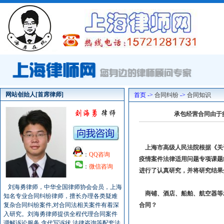
网站创始人[首席律师]
首页 ->
合同纠纷
->
合同知识
承包经营合同由于
上海市高级人民法院根据《关
：
QQ咨询
疫情案件法律适用问题专项课题
：
微信咨询
进行了认真研究，并将研究结果
刘海勇律师，中华全国律师协会会员，上海
商铺、酒店、船舶、航空器等
知名专业合同纠纷律师，擅长办理各类疑难
复杂合同纠纷案件,对合同法相关案件有着深
合同？
入研究。刘海勇律师提供全程代理合同案件
调解诉讼服务,含代写诉状,法律咨询等配套法