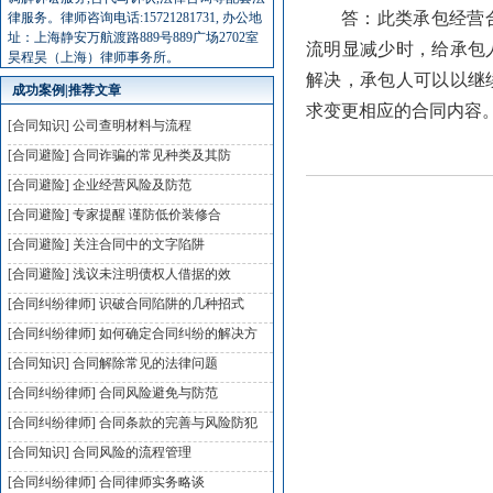
答：此类承包经营
律服务。律师咨询电话:15721281731, 办公地
址：上海静安万航渡路889号889广场2702室
流明显减少时，给承包
昊程昊（上海）律师事务所。
解决，承包人可以以继
成功案例|推荐文章
求变更相应的合同内容
[合同知识]
公司查明材料与流程
[合同避险]
合同诈骗的常见种类及其防
[合同避险]
企业经营风险及防范
[合同避险]
专家提醒 谨防低价装修合
[合同避险]
关注合同中的文字陷阱
[合同避险]
浅议未注明债权人借据的效
[合同纠纷律师]
识破合同陷阱的几种招式
[合同纠纷律师]
如何确定合同纠纷的解决方
[合同知识]
合同解除常见的法律问题
[合同纠纷律师]
合同风险避免与防范
[合同纠纷律师]
合同条款的完善与风险防犯
[合同知识]
合同风险的流程管理
[合同纠纷律师]
合同律师实务略谈