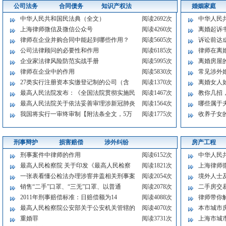
公司法务
合同债务
知识产权法
婚姻家庭
中华人民共和国民法典（全文）
阅读2692次
中华人民
上海律师微信及微信公众号
阅读4260次
离婚起诉
律师在企业并购合同中能起到哪些作用？
阅读5605次
诉讼前达
公司法律顾问的必要性和作用
阅读6185次
律师在离
企业家法律风险防范实战手册
阅读5995次
离婚房屋
律师在企业中的作用
阅读5830次
常见涉外
27类实行注册资本实缴登记制的公司（含
阅读1370次
离婚女人
最高人民法院发布：《全国法院贯彻实施民
阅读1467次
教你几招，
最高人民法院关于依法妥善审理涉新冠肺炎
阅读1564次
哪些属于
我国将实行一审终审制【附法条全文，5万
阅读1775次
收养子女
刑事辩护
损害赔偿
涉外纠纷
房产工程
刑事案件中律师的作用
阅读6152次
中华人民
最高人民检察院 关于印发《最高人民检察
阅读1821次
上海律师
一张表看懂公检法办理涉窨井盖相关刑事案
阅读2054次
境外人士
销售“二手”口罩、“三无”口罩、以普通
阅读2078次
二手房交
2011年刑事赔偿标准：日赔偿额为14
阅读4088次
律师带你
最高人民检察院公安部关于公安机关管辖的
阅读4070次
本市城市房
重婚罪
阅读3731次
上海市城