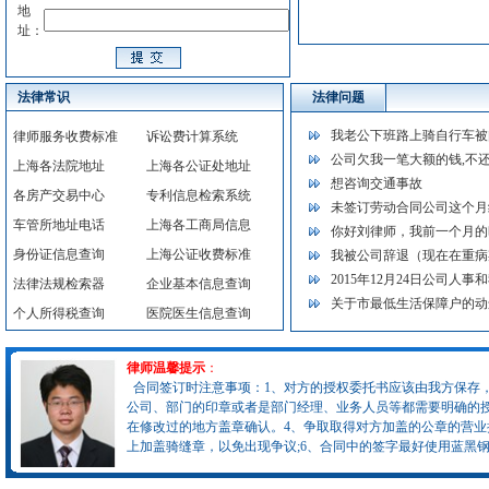
地
址：
法律常识
法律问题
我老公下班路上骑自行车被
律师服务收费标准
诉讼费计算系统
公司欠我一笔大额的钱,不
上海各法院地址
上海各公证处地址
想咨询交通事故
各房产交易中心
专利信息检索系统
未签订劳动合同公司这个月
车管所地址电话
上海各工商局信息
你好刘律师，我前一个月的
身份证信息查询
上海公证收费标准
我被公司辞退（现在在重病
2015年12月24日公司人
法律法规检索器
企业基本信息查询
关于市最低生活保障户的动
个人所得税查询
医院医生信息查询
律师温馨提示
：
合同签订时注意事项：1、对方的授权委托书应该由我方保存，
公司、部门的印章或者是部门经理、业务人员等都需要明确的授
在修改过的地方盖章确认。4、争取取得对方加盖的公章的营业
上加盖骑缝章，以免出现争议;6、合同中的签字最好使用蓝黑