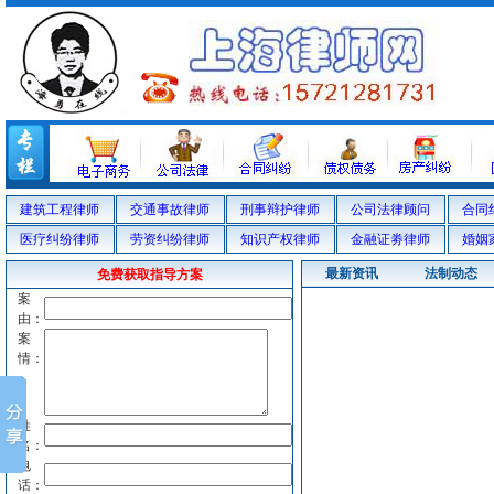
建筑工程律师
交通事故律师
刑事辩护律师
公司法律顾问
合同
医疗纠纷律师
劳资纠纷律师
知识产权律师
金融证劵律师
婚姻
最新资讯
法制动态
免费获取指导方案
案
由：
案
情：
姓
名：
电
话：